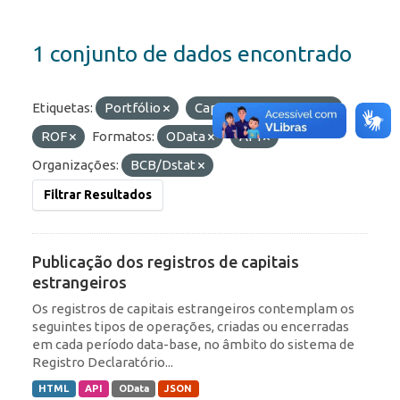
1 conjunto de dados encontrado
Etiquetas:
Portfólio
Capitais Estrangeiros
ROF
Formatos:
OData
API
Organizações:
BCB/Dstat
Filtrar Resultados
Publicação dos registros de capitais
estrangeiros
Os registros de capitais estrangeiros contemplam os
seguintes tipos de operações, criadas ou encerradas
em cada período data-base, no âmbito do sistema de
Registro Declaratório...
HTML
API
OData
JSON