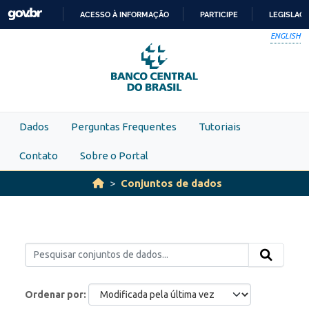
Skip to main content
ACESSO À INFORMAÇÃO
PARTICIPE
LEGISLAÇ
IR
ENGLISH
PARA
O
CONTEÚDO
Dados
Perguntas Frequentes
Tutoriais
Contato
Sobre o Portal
Conjuntos de dados
Ordenar por