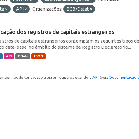
ta
API
Organizações:
BCB/Dstat
icação dos registros de capitais estrangeiros
gistros de capitais estrangeiros contemplam os seguintes tipos d
do data-base, no âmbito do sistema de Registro Declaratório...
L
API
OData
JSON
ambém pode ter acesso a esses registros usando a
API
(veja
Documentação d