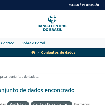
ACESSO À INFORMAÇÃO
IR
PARA
O
CONTEÚDO
Contato
Sobre o Portal
Conjuntos de dados
onjunto de dados encontrado
etas:
Portfólio
Capitais Estrangeiros
Formatos: