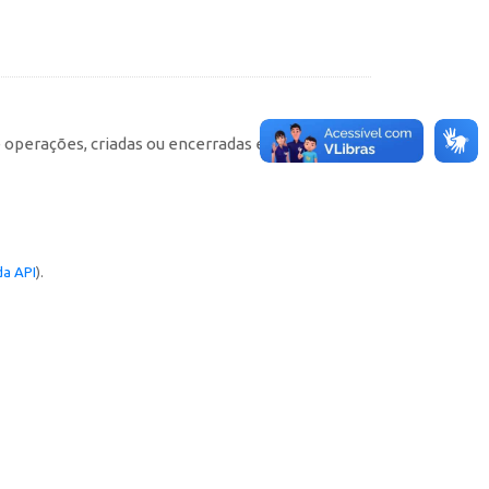
e operações, criadas ou encerradas em cada
a API
).