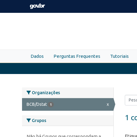
Skip to main content
Dados
Perguntas Frequentes
Tutoriais
Organizações
BCB/Dstat
x
1
1 c
Grupos
Etiqu
Não há Grupos que correspondam a