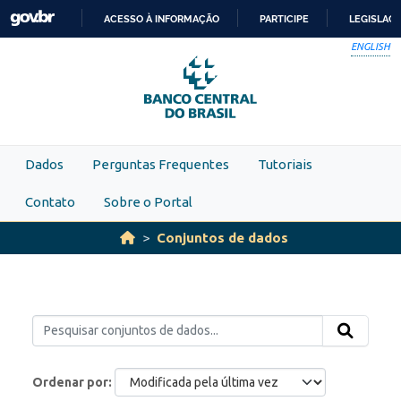
Skip to main content
ACESSO À INFORMAÇÃO
PARTICIPE
LEGISLAÇ
IR
ENGLISH
PARA
O
CONTEÚDO
Dados
Perguntas Frequentes
Tutoriais
Contato
Sobre o Portal
Conjuntos de dados
Ordenar por