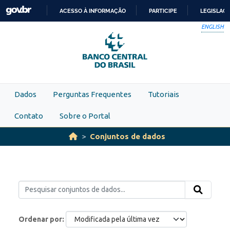
Skip to main content
ACESSO À INFORMAÇÃO
PARTICIPE
LEGISLAÇ
IR
ENGLISH
PARA
O
CONTEÚDO
Dados
Perguntas Frequentes
Tutoriais
Contato
Sobre o Portal
Conjuntos de dados
Ordenar por