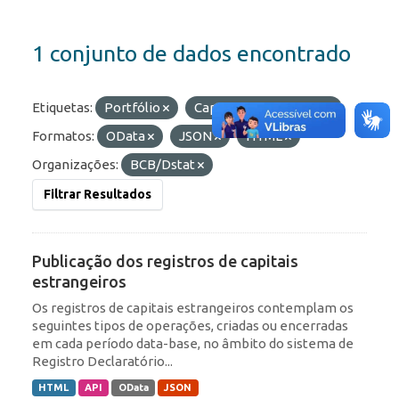
1 conjunto de dados encontrado
Etiquetas:
Portfólio
Capitais Estrangeiros
Formatos:
OData
JSON
HTML
Organizações:
BCB/Dstat
Filtrar Resultados
Publicação dos registros de capitais
estrangeiros
Os registros de capitais estrangeiros contemplam os
seguintes tipos de operações, criadas ou encerradas
em cada período data-base, no âmbito do sistema de
Registro Declaratório...
HTML
API
OData
JSON