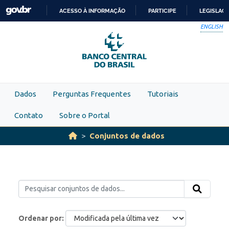
Skip to main content
ACESSO À INFORMAÇÃO
PARTICIPE
LEGISLAÇ
IR
ENGLISH
PARA
O
CONTEÚDO
Dados
Perguntas Frequentes
Tutoriais
Contato
Sobre o Portal
Conjuntos de dados
Ordenar por