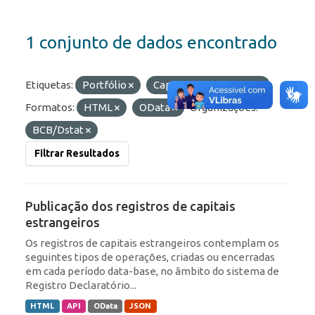
1 conjunto de dados encontrado
Etiquetas:
Portfólio
Capitais Estrangeiros
Formatos:
HTML
OData
Organizações:
BCB/Dstat
Filtrar Resultados
Publicação dos registros de capitais
estrangeiros
Os registros de capitais estrangeiros contemplam os
seguintes tipos de operações, criadas ou encerradas
em cada período data-base, no âmbito do sistema de
Registro Declaratório...
HTML
API
OData
JSON