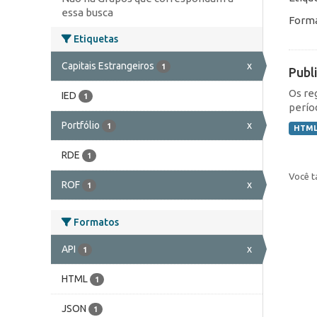
essa busca
Forma
Etiquetas
Capitais Estrangeiros
x
1
Publ
Os re
IED
1
perío
Portfólio
x
1
HTM
RDE
1
Você t
ROF
x
1
Formatos
API
x
1
HTML
1
JSON
1