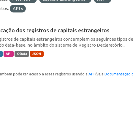
tos:
API
icação dos registros de capitais estrangeiros
gistros de capitais estrangeiros contemplam os seguintes tipos d
do data-base, no âmbito do sistema de Registro Declaratório...
L
API
OData
JSON
ambém pode ter acesso a esses registros usando a
API
(veja
Documentação d