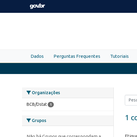
Skip to main content
Dados
Perguntas Frequentes
Tutoriais
Organizações
BCB/Dstat
1
1 c
Grupos
Etiqu
Não há Grupos que correspondam a