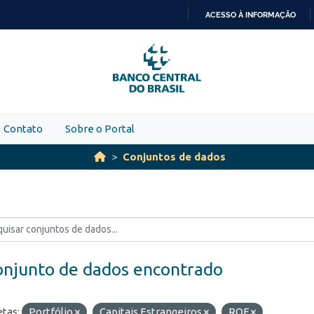
ACESSO À INFORMAÇÃO
IR
PARA
O
CONTEÚDO
Contato
Sobre o Portal
Conjuntos de dados
onjunto de dados encontrado
etas:
Portfólio
Capitais Estrangeiros
ROF