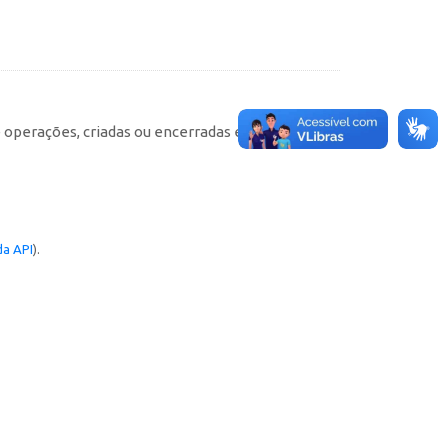
e operações, criadas ou encerradas em cada
a API
).