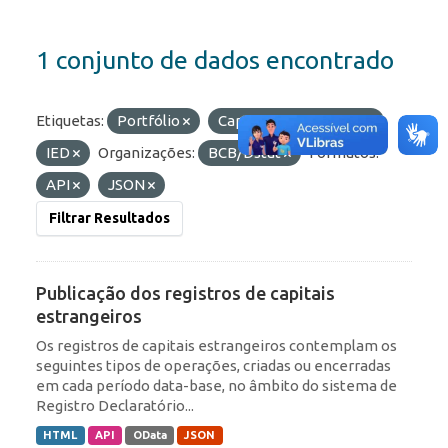
1 conjunto de dados encontrado
Etiquetas:
Portfólio
Capitais Estrangeiros
IED
Organizações:
BCB/Dstat
Formatos:
API
JSON
Filtrar Resultados
Publicação dos registros de capitais
estrangeiros
Os registros de capitais estrangeiros contemplam os
seguintes tipos de operações, criadas ou encerradas
em cada período data-base, no âmbito do sistema de
Registro Declaratório...
HTML
API
OData
JSON