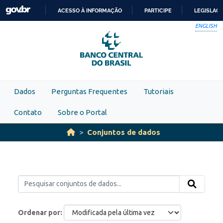
Skip to main content
ACESSO À INFORMAÇÃO
PARTICIPE
LEGISLAÇ
IR
ENGLISH
PARA
O
CONTEÚDO
Dados
Perguntas Frequentes
Tutoriais
Contato
Sobre o Portal
Conjuntos de dados
Ordenar por