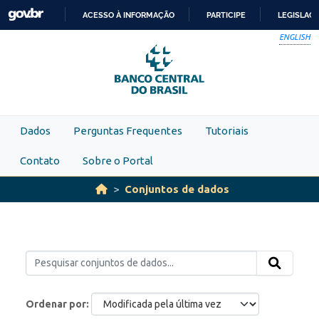
Skip to main content
ACESSO À INFORMAÇÃO
PARTICIPE
LEGISLAÇ
IR
ENGLISH
PARA
O
CONTEÚDO
Dados
Perguntas Frequentes
Tutoriais
Contato
Sobre o Portal
Conjuntos de dados
Ordenar por