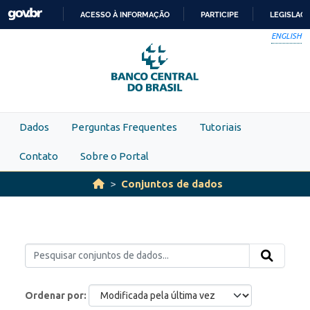
Skip to main content
ACESSO À INFORMAÇÃO
PARTICIPE
LEGISLAÇ
IR
ENGLISH
PARA
O
CONTEÚDO
Dados
Perguntas Frequentes
Tutoriais
Contato
Sobre o Portal
Conjuntos de dados
Ordenar por