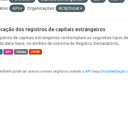
tos:
API
Organizações:
BCB/Dstat
icação dos registros de capitais estrangeiros
gistros de capitais estrangeiros contemplam os seguintes tipos d
do data-base, no âmbito do sistema de Registro Declaratório...
L
API
OData
JSON
ambém pode ter acesso a esses registros usando a
API
(veja
Documentação d