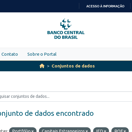
ACESSO À INFORMAÇÃO
IR
PARA
O
CONTEÚDO
Contato
Sobre o Portal
Conjuntos de dados
onjunto de dados encontrado
etas:
Portfólio
Capitais Estrangeiros
IED
ROF