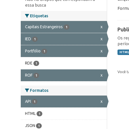
essa busca
Forma
Etiquetas
Capitais Estrangeiros
x
1
Publ
Os re
IED
x
1
perío
Portfólio
x
1
HTM
RDE
1
Você t
ROF
x
1
Formatos
API
x
1
HTML
1
JSON
1