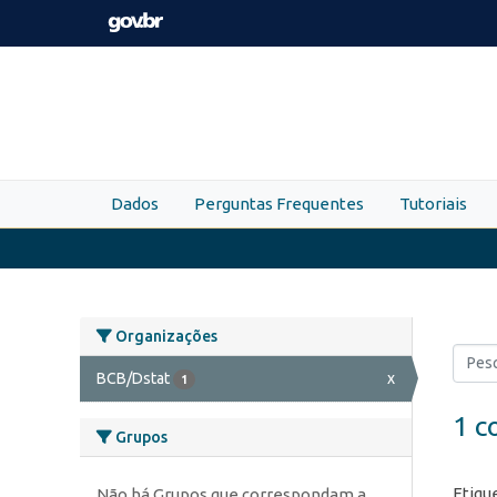
Skip to main content
Dados
Perguntas Frequentes
Tutoriais
Organizações
BCB/Dstat
x
1
1 c
Grupos
Etiqu
Não há Grupos que correspondam a