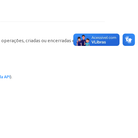
e operações, criadas ou encerradas em cada
a API
).