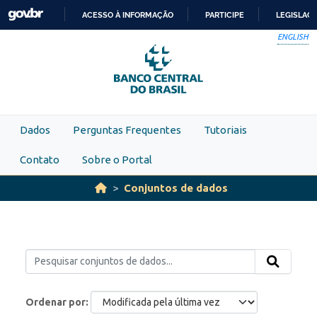
Skip to main content
ACESSO À INFORMAÇÃO
PARTICIPE
LEGISLAÇ
IR
ENGLISH
PARA
O
CONTEÚDO
Dados
Perguntas Frequentes
Tutoriais
Contato
Sobre o Portal
Conjuntos de dados
Ordenar por