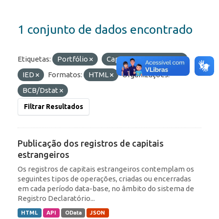
1 conjunto de dados encontrado
Etiquetas:
Portfólio
Capitais Estrangeiros
IED
Formatos:
HTML
Organizações:
BCB/Dstat
Filtrar Resultados
Publicação dos registros de capitais
estrangeiros
Os registros de capitais estrangeiros contemplam os
seguintes tipos de operações, criadas ou encerradas
em cada período data-base, no âmbito do sistema de
Registro Declaratório...
HTML
API
OData
JSON