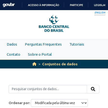
Skip to main content
ACESSO À INFORMAÇÃO
PARTICIPE
LEGISLAÇ
IR
ENGLISH
PARA
O
CONTEÚDO
Dados
Perguntas Frequentes
Tutoriais
Contato
Sobre o Portal
Conjuntos de dados
Ordenar por