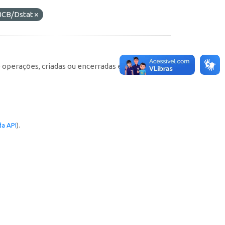
BCB/Dstat
e operações, criadas ou encerradas em cada
a API
).