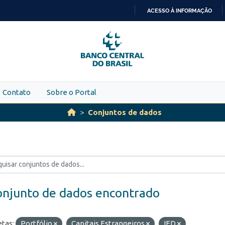
ACESSO À INFORMAÇÃO
IR
PARA
O
CONTEÚDO
Contato
Sobre o Portal
Conjuntos de dados
onjunto de dados encontrado
etas:
Portfólio
Capitais Estrangeiros
IED