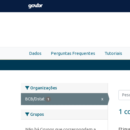
Skip to main content
Dados
Perguntas Frequentes
Tutoriais
Organizações
BCB/Dstat
x
1
1 c
Grupos
Etiqu
Não há Grupos que correspondam a