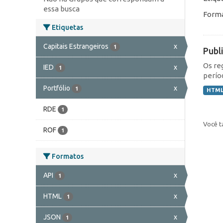
essa busca
Forma
Etiquetas
Capitais Estrangeiros
x
1
Publ
Os re
IED
x
1
perío
Portfólio
x
1
HTM
RDE
1
Você t
ROF
1
Formatos
API
x
1
HTML
x
1
JSON
x
1