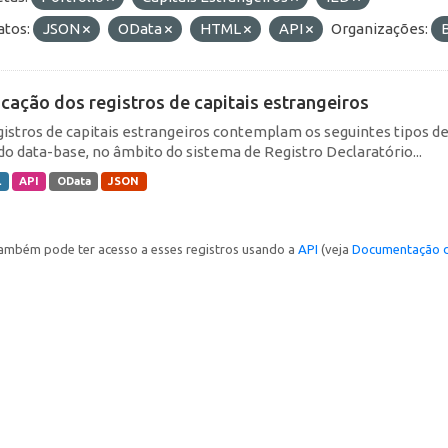
tos:
JSON
OData
HTML
API
Organizações:
icação dos registros de capitais estrangeiros
gistros de capitais estrangeiros contemplam os seguintes tipos d
do data-base, no âmbito do sistema de Registro Declaratório...
L
API
OData
JSON
ambém pode ter acesso a esses registros usando a
API
(veja
Documentação d