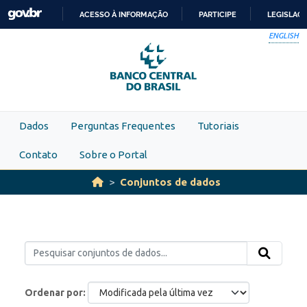
Skip to main content
ACESSO À INFORMAÇÃO
PARTICIPE
LEGISLAÇ
IR
ENGLISH
PARA
O
CONTEÚDO
Dados
Perguntas Frequentes
Tutoriais
Contato
Sobre o Portal
Conjuntos de dados
Ordenar por