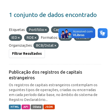
1 conjunto de dados encontrado
Etiquetas:
Portfólio
Capitais Estrangeiros
IED
RDE
Formatos:
API
HTML
Organizações:
BCB/Dstat
Filtrar Resultados
Publicação dos registros de capitais
estrangeiros
Os registros de capitais estrangeiros contemplam os
seguintes tipos de operações, criadas ou encerradas
em cada período data-base, no âmbito do sistema de
Registro Declaratório...
HTML
API
OData
JSON