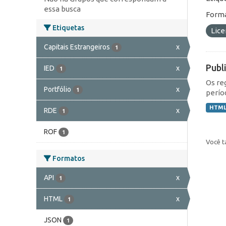
essa busca
Forma
Etiquetas
Lic
Capitais Estrangeiros
x
1
Publ
IED
x
1
Os re
Portfólio
x
1
perío
HTM
RDE
x
1
ROF
1
Você t
Formatos
API
x
1
HTML
x
1
JSON
1