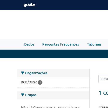
Skip to main content
Dados
Perguntas Frequentes
Tutoriais
Organizações
BCB/Dstat
1
1 c
Grupos
Etiqu
Não há Grupos que correspondam a