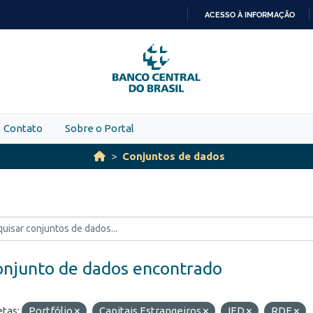
ACESSO À INFORMAÇÃO
IR
PARA
O
CONTEÚDO
Contato
Sobre o Portal
Conjuntos de dados
onjunto de dados encontrado
etas:
Portfólio
Capitais Estrangeiros
IED
RDE