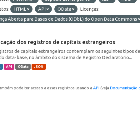
tos:
HTML
API
OData
Licenças:
ença Aberta para Bases de Dados (ODbL) do Open Data Commons
icação dos registros de capitais estrangeiros
gistros de capitais estrangeiros contemplam os seguintes tipos d
do data-base, no âmbito do sistema de Registro Declaratório...
L
API
OData
JSON
ambém pode ter acesso a esses registros usando a
API
(veja
Documentação d