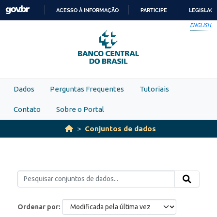
Skip to main content
ACESSO À INFORMAÇÃO
PARTICIPE
LEGISLAÇ
IR
ENGLISH
PARA
O
CONTEÚDO
Dados
Perguntas Frequentes
Tutoriais
Contato
Sobre o Portal
Conjuntos de dados
Ordenar por