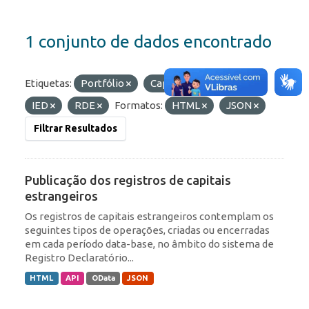
1 conjunto de dados encontrado
Etiquetas:
Portfólio
Capitais Estrangeiros
IED
RDE
Formatos:
HTML
JSON
Filtrar Resultados
Publicação dos registros de capitais
estrangeiros
Os registros de capitais estrangeiros contemplam os
seguintes tipos de operações, criadas ou encerradas
em cada período data-base, no âmbito do sistema de
Registro Declaratório...
HTML
API
OData
JSON