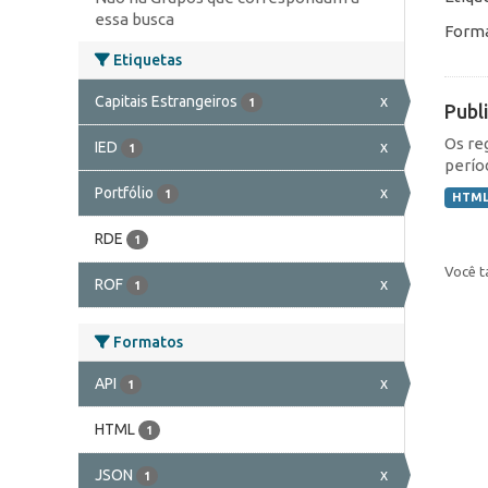
essa busca
Forma
Etiquetas
Capitais Estrangeiros
x
1
Publ
Os re
IED
x
1
perío
Portfólio
x
1
HTM
RDE
1
Você t
ROF
x
1
Formatos
API
x
1
HTML
1
JSON
x
1