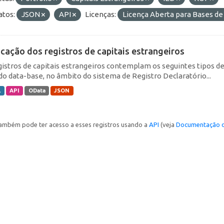
tos:
JSON
API
Licenças:
Licença Aberta para Bases 
icação dos registros de capitais estrangeiros
gistros de capitais estrangeiros contemplam os seguintes tipos d
do data-base, no âmbito do sistema de Registro Declaratório...
L
API
OData
JSON
ambém pode ter acesso a esses registros usando a
API
(veja
Documentação d