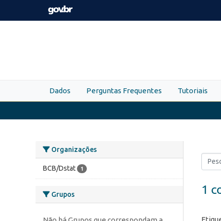
Skip to main content
Dados
Perguntas Frequentes
Tutoriais
Organizações
BCB/Dstat
1
1 c
Grupos
Etiqu
Não há Grupos que correspondam a