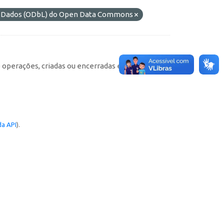
de Dados (ODbL) do Open Data Commons
e operações, criadas ou encerradas em cada
a API
).