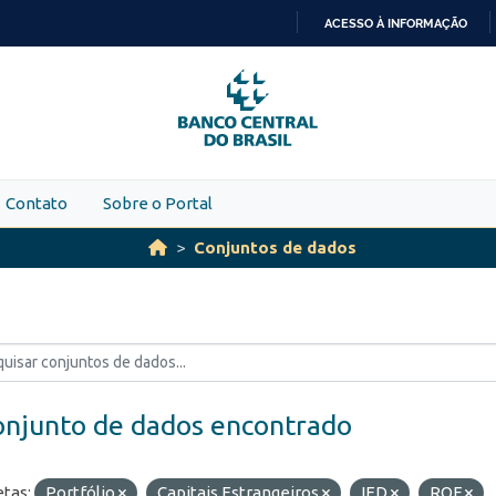
ACESSO À INFORMAÇÃO
IR
PARA
O
CONTEÚDO
Contato
Sobre o Portal
Conjuntos de dados
onjunto de dados encontrado
etas:
Portfólio
Capitais Estrangeiros
IED
ROF