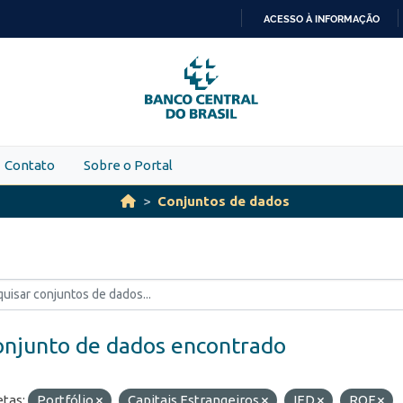
ACESSO À INFORMAÇÃO
IR
PARA
O
CONTEÚDO
Contato
Sobre o Portal
Conjuntos de dados
onjunto de dados encontrado
etas:
Portfólio
Capitais Estrangeiros
IED
ROF