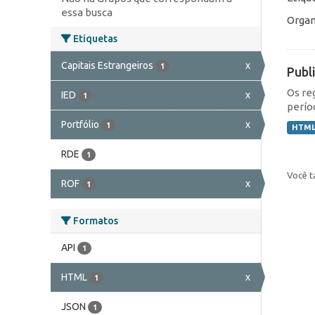
essa busca
Organ
Etiquetas
Capitais Estrangeiros
x
1
Publ
Os re
IED
x
1
perío
Portfólio
x
1
HTM
RDE
1
Você t
ROF
x
1
Formatos
API
1
HTML
x
1
JSON
1