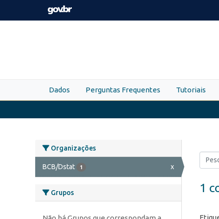
Skip to main content
Dados
Perguntas Frequentes
Tutoriais
Organizações
BCB/Dstat
x
1
1 c
Grupos
Etiqu
Não há Grupos que correspondam a