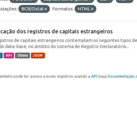
izações:
BCB/Dstat
Formatos:
HTML
icação dos registros de capitais estrangeiros
gistros de capitais estrangeiros contemplam os seguintes tipos d
do data-base, no âmbito do sistema de Registro Declaratório...
L
API
OData
JSON
ambém pode ter acesso a esses registros usando a
API
(veja
Documentação d