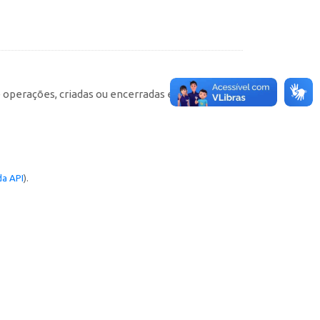
e operações, criadas ou encerradas em cada
a API
).