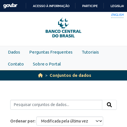
Skip to main content
ACESSO À INFORMAÇÃO
PARTICIPE
LEGISLAÇ
IR
ENGLISH
PARA
O
CONTEÚDO
Dados
Perguntas Frequentes
Tutoriais
Contato
Sobre o Portal
Conjuntos de dados
Ordenar por