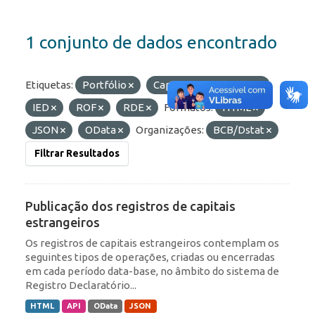
1 conjunto de dados encontrado
Etiquetas:
Portfólio
Capitais Estrangeiros
IED
ROF
RDE
Formatos:
HTML
JSON
OData
Organizações:
BCB/Dstat
Filtrar Resultados
Publicação dos registros de capitais
estrangeiros
Os registros de capitais estrangeiros contemplam os
seguintes tipos de operações, criadas ou encerradas
em cada período data-base, no âmbito do sistema de
Registro Declaratório...
HTML
API
OData
JSON