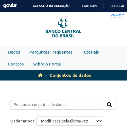
Skip to main content
ACESSO À INFORMAÇÃO
PARTICIPE
LEGISLAÇ
IR
ENGLISH
PARA
O
CONTEÚDO
Dados
Perguntas Frequentes
Tutoriais
Contato
Sobre o Portal
Conjuntos de dados
Ordenar por