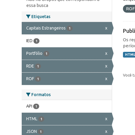
essa busca
RO
Etiquetas
Capitais Estrangeiros
x
1
Publ
Os re
IED
1
perío
Portfólio
x
1
HTM
RDE
x
1
Você t
ROF
x
1
Formatos
API
1
HTML
x
1
JSON
x
1