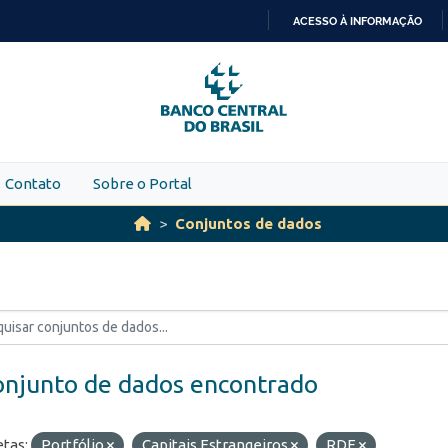
ACESSO À INFORMAÇÃO
IR
PARA
O
CONTEÚDO
Contato
Sobre o Portal
Conjuntos de dados
onjunto de dados encontrado
etas:
Portfólio
Capitais Estrangeiros
RDE