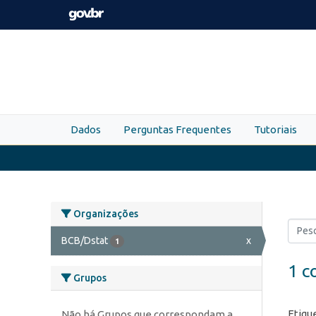
Skip to main content
Dados
Perguntas Frequentes
Tutoriais
Organizações
BCB/Dstat
x
1
1 c
Grupos
Etiqu
Não há Grupos que correspondam a