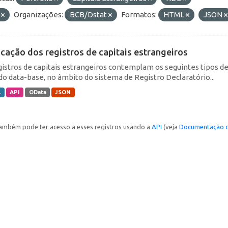
F
Organizações:
BCB/Dstat
Formatos:
HTML
JSON
icação dos registros de capitais estrangeiros
gistros de capitais estrangeiros contemplam os seguintes tipos d
do data-base, no âmbito do sistema de Registro Declaratório...
L
API
OData
JSON
ambém pode ter acesso a esses registros usando a
API
(veja
Documentação d