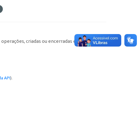
e operações, criadas ou encerradas em cada
a API
).