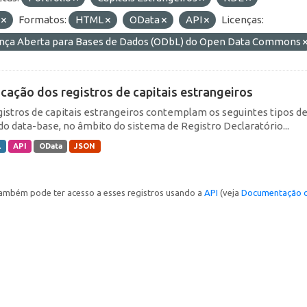
F
Formatos:
HTML
OData
API
Licenças:
ença Aberta para Bases de Dados (ODbL) do Open Data Commons
icação dos registros de capitais estrangeiros
gistros de capitais estrangeiros contemplam os seguintes tipos d
do data-base, no âmbito do sistema de Registro Declaratório...
L
API
OData
JSON
ambém pode ter acesso a esses registros usando a
API
(veja
Documentação d