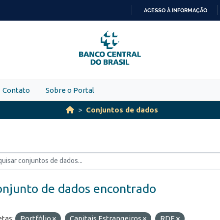
ACESSO À INFORMAÇÃO
IR
PARA
O
CONTEÚDO
Contato
Sobre o Portal
Conjuntos de dados
onjunto de dados encontrado
etas:
Portfólio
Capitais Estrangeiros
RDE