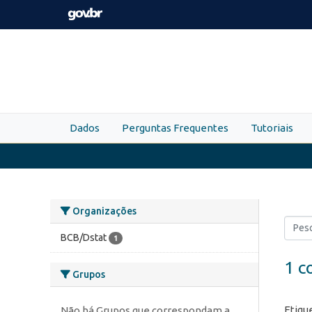
Skip to main content
Dados
Perguntas Frequentes
Tutoriais
Organizações
BCB/Dstat
1
1 c
Grupos
Etiqu
Não há Grupos que correspondam a