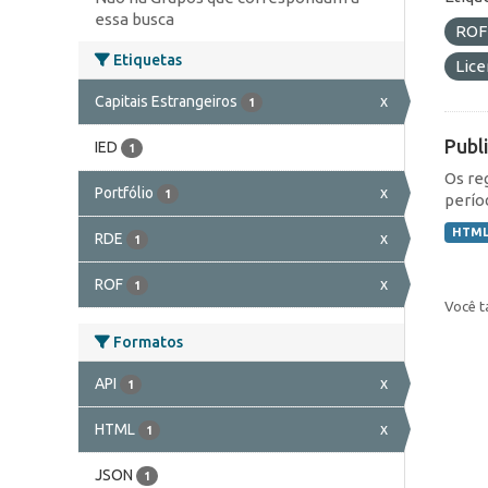
essa busca
RO
Etiquetas
Lic
Capitais Estrangeiros
x
1
Publ
IED
1
Os re
Portfólio
x
1
perío
HTM
RDE
x
1
ROF
x
1
Você t
Formatos
API
x
1
HTML
x
1
JSON
1