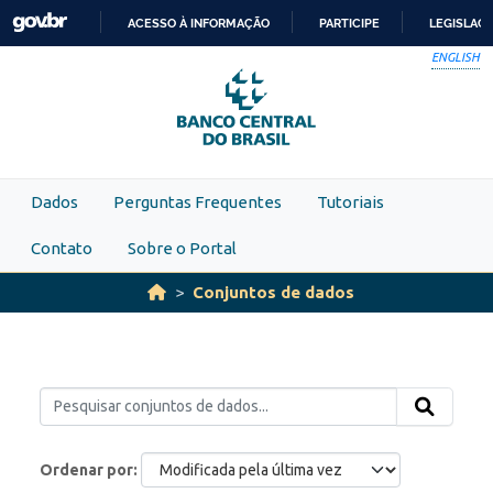
Skip to main content
ACESSO À INFORMAÇÃO
PARTICIPE
LEGISLAÇ
IR
ENGLISH
PARA
O
CONTEÚDO
Dados
Perguntas Frequentes
Tutoriais
Contato
Sobre o Portal
Conjuntos de dados
Ordenar por