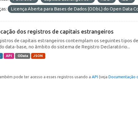
ças:
Licença Aberta para Bases de Dados (ODbL) do Open Data
icação dos registros de capitais estrangeiros
gistros de capitais estrangeiros contemplam os seguintes tipos d
do data-base, no âmbito do sistema de Registro Declaratório...
L
API
OData
JSON
ambém pode ter acesso a esses registros usando a
API
(veja
Documentação d