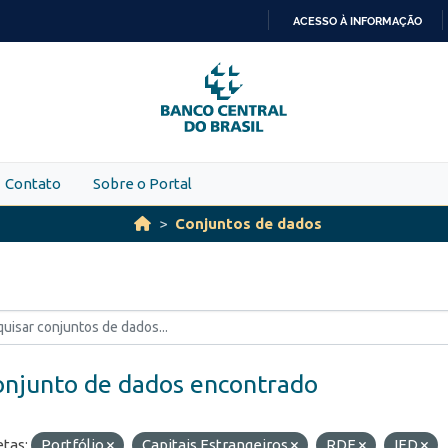
ACESSO À INFORMAÇÃO
IR
PARA
O
CONTEÚDO
Contato
Sobre o Portal
Conjuntos de dados
onjunto de dados encontrado
etas:
Portfólio
Capitais Estrangeiros
RDE
IED