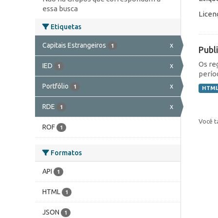
essa busca
Licen
Etiquetas
Capitais Estrangeiros
x
1
Publ
Os re
IED
x
1
perío
Portfólio
x
1
HTM
RDE
x
1
Você t
ROF
1
Formatos
API
1
HTML
1
JSON
1