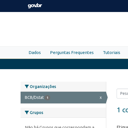
Skip to main content
Dados
Perguntas Frequentes
Tutoriais
Organizações
BCB/Dstat
x
1
1 c
Grupos
Etiqu
Não há Grupos que correspondam a