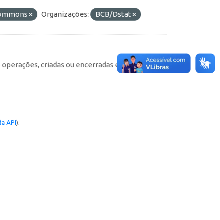
 Commons
Organizações:
BCB/Dstat
e operações, criadas ou encerradas em cada
a API
).