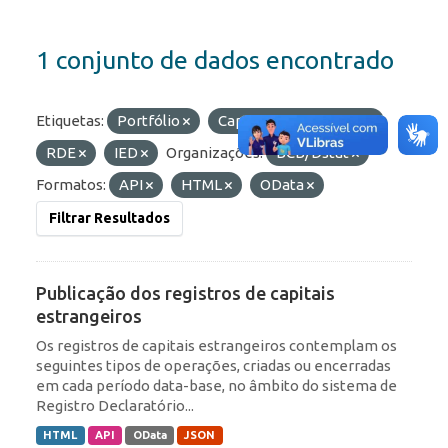
1 conjunto de dados encontrado
Etiquetas:
Portfólio
Capitais Estrangeiros
RDE
IED
Organizações:
BCB/Dstat
Formatos:
API
HTML
OData
Filtrar Resultados
Publicação dos registros de capitais
estrangeiros
Os registros de capitais estrangeiros contemplam os
seguintes tipos de operações, criadas ou encerradas
em cada período data-base, no âmbito do sistema de
Registro Declaratório...
HTML
API
OData
JSON