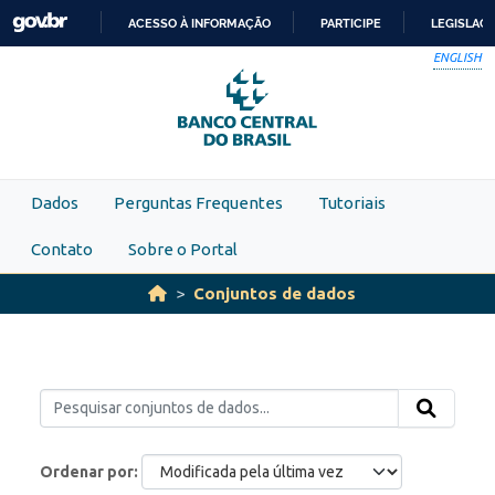
Skip to main content
ACESSO À INFORMAÇÃO
PARTICIPE
LEGISLAÇ
IR
ENGLISH
PARA
O
CONTEÚDO
Dados
Perguntas Frequentes
Tutoriais
Contato
Sobre o Portal
Conjuntos de dados
Ordenar por