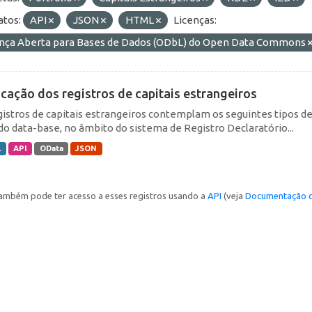
tos:
API
JSON
HTML
Licenças:
ença Aberta para Bases de Dados (ODbL) do Open Data Commons
icação dos registros de capitais estrangeiros
gistros de capitais estrangeiros contemplam os seguintes tipos d
do data-base, no âmbito do sistema de Registro Declaratório...
L
API
OData
JSON
ambém pode ter acesso a esses registros usando a
API
(veja
Documentação d