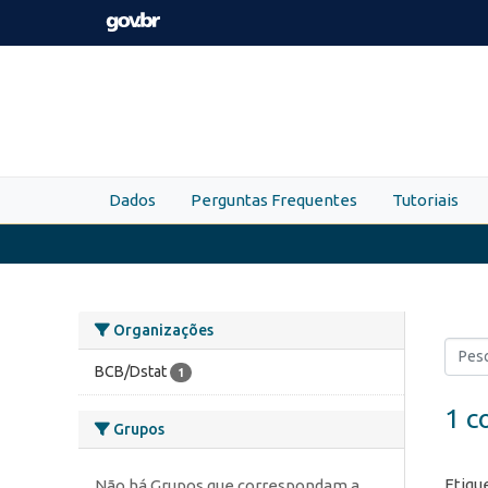
Skip to main content
Dados
Perguntas Frequentes
Tutoriais
Organizações
BCB/Dstat
1
1 c
Grupos
Etiqu
Não há Grupos que correspondam a