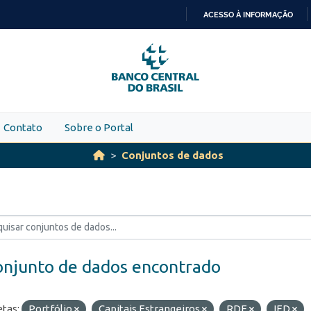
ACESSO À INFORMAÇÃO
IR
PARA
O
CONTEÚDO
Contato
Sobre o Portal
Conjuntos de dados
onjunto de dados encontrado
etas:
Portfólio
Capitais Estrangeiros
RDE
IED