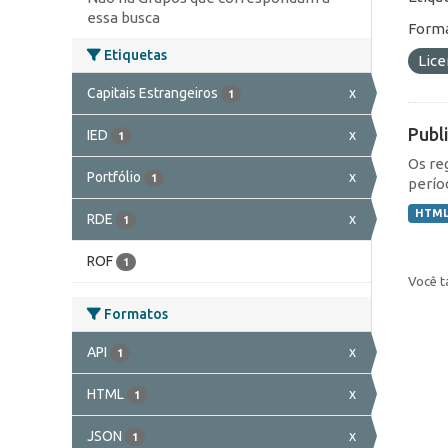
essa busca
Forma
Etiquetas
Lic
Capitais Estrangeiros
x
1
Publ
IED
x
1
Os re
Portfólio
x
1
perío
HTM
RDE
x
1
ROF
1
Você t
Formatos
API
x
1
HTML
x
1
JSON
x
1