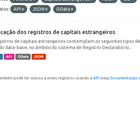
tos:
API
JSON
OData
icação dos registros de capitais estrangeiros
gistros de capitais estrangeiros contemplam os seguintes tipos d
do data-base, no âmbito do sistema de Registro Declaratório...
L
API
OData
JSON
ambém pode ter acesso a esses registros usando a
API
(veja
Documentação d