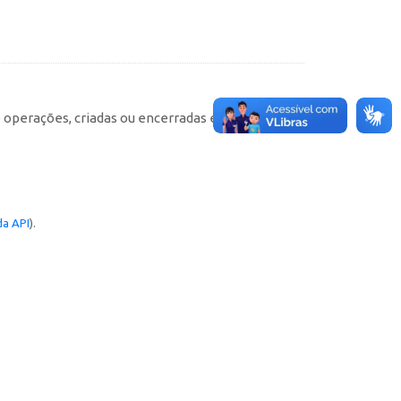
e operações, criadas ou encerradas em cada
a API
).