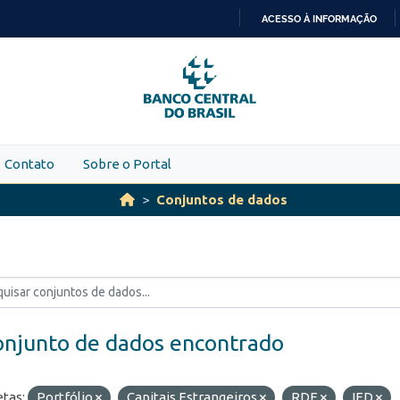
ACESSO À INFORMAÇÃO
IR
PARA
O
CONTEÚDO
Contato
Sobre o Portal
Conjuntos de dados
onjunto de dados encontrado
etas:
Portfólio
Capitais Estrangeiros
RDE
IED