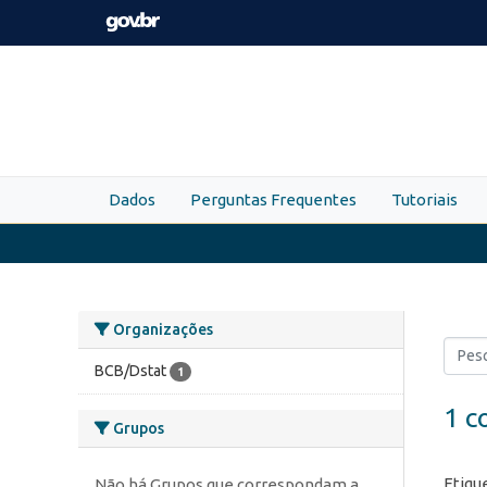
Skip to main content
Dados
Perguntas Frequentes
Tutoriais
Organizações
BCB/Dstat
1
1 c
Grupos
Etiqu
Não há Grupos que correspondam a