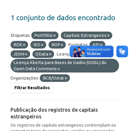
1 conjunto de dados encontrado
Etiquetas:
Portfólio
Capitais Estrangeiros
RDE
IED
ROF
Formatos:
API
JSON
OData
Licenças:
Licença Aberta para Bases de Dados (ODbL) do
Open Data Commons
Organizações:
BCB/Dstat
Filtrar Resultados
Publicação dos registros de capitais
estrangeiros
Os registros de capitais estrangeiros contemplam os
seguintes tipos de operações, criadas ou encerradas