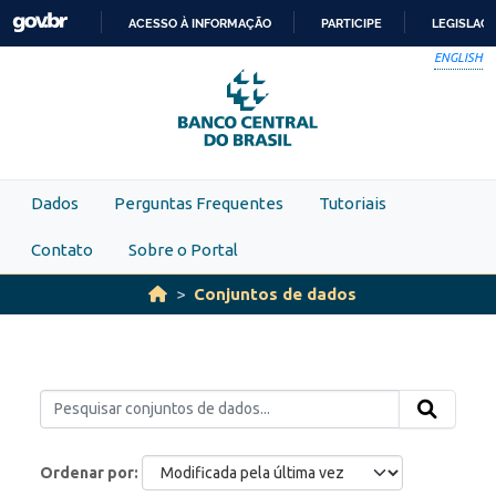
Skip to main content
ACESSO À INFORMAÇÃO
PARTICIPE
LEGISLAÇ
IR
ENGLISH
PARA
O
CONTEÚDO
Dados
Perguntas Frequentes
Tutoriais
Contato
Sobre o Portal
Conjuntos de dados
Ordenar por