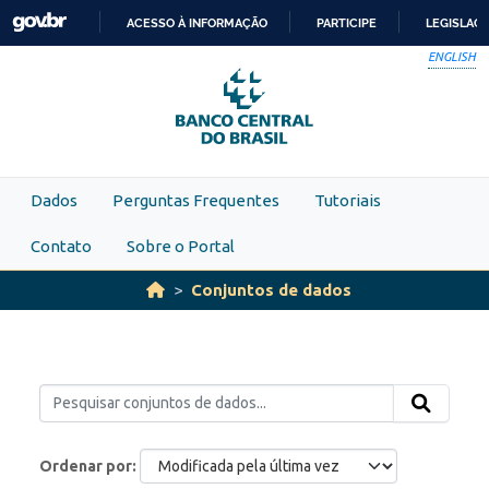
Skip to main content
ACESSO À INFORMAÇÃO
PARTICIPE
LEGISLAÇ
IR
ENGLISH
PARA
O
CONTEÚDO
Dados
Perguntas Frequentes
Tutoriais
Contato
Sobre o Portal
Conjuntos de dados
Ordenar por