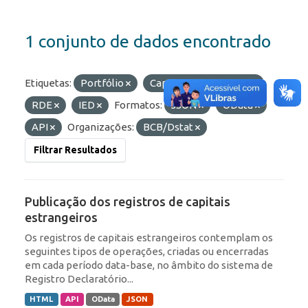
1 conjunto de dados encontrado
Etiquetas:
Portfólio
Capitais Estrangeiros
RDE
IED
Formatos:
JSON
OData
API
Organizações:
BCB/Dstat
Filtrar Resultados
Publicação dos registros de capitais
estrangeiros
Os registros de capitais estrangeiros contemplam os
seguintes tipos de operações, criadas ou encerradas
em cada período data-base, no âmbito do sistema de
Registro Declaratório...
HTML
API
OData
JSON