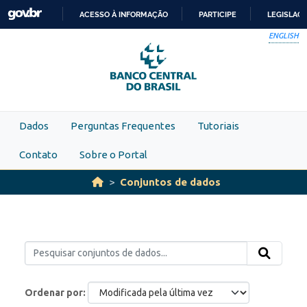
Skip to main content
ACESSO À INFORMAÇÃO
PARTICIPE
LEGISLAÇ
IR
ENGLISH
PARA
O
CONTEÚDO
Dados
Perguntas Frequentes
Tutoriais
Contato
Sobre o Portal
Conjuntos de dados
Ordenar por