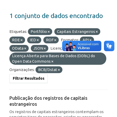
1 conjunto de dados encontrado
Etiquetas:
Portfólio
Capitais Estrangeiros
RDE
IED
ROF
Formatos:
API
OData
JSON
Licenças:
Licença Aberta para Bases de Dados (ODbL) do
Open Data Commons
Organizações:
BCB/Dstat
Filtrar Resultados
Publicação dos registros de capitais
estrangeiros
Os registros de capitais estrangeiros contemplam os
seguintes tipos de operações, criadas ou encerradas