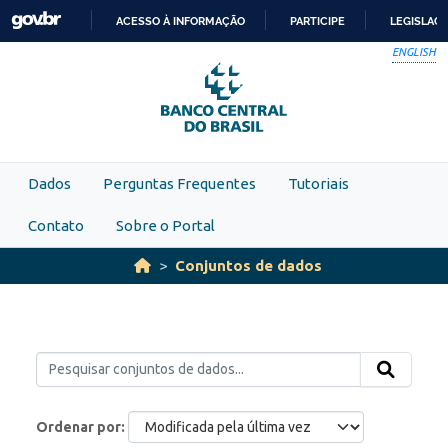
Skip to main content
ACESSO À INFORMAÇÃO
PARTICIPE
LEGISLAÇ
IR
ENGLISH
PARA
O
CONTEÚDO
Dados
Perguntas Frequentes
Tutoriais
Contato
Sobre o Portal
Conjuntos de dados
Ordenar por