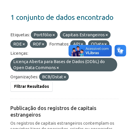
1 conjunto de dados encontrado
Etiquetas:
Portfólio
Capitais Estrangeiros
RDE
ROF
Formatos:
API
OData
Licenças:
Licença Aberta para Bases de Dados (ODbL) do
Open Data Commons
Organizações:
BCB/Dstat
Filtrar Resultados
Publicação dos registros de capitais
estrangeiros
Os registros de capitais estrangeiros contemplam os
seguintes tipos de operações, criadas ou encerradas