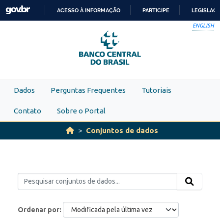
Skip to main content
ACESSO À INFORMAÇÃO
PARTICIPE
LEGISLAÇ
IR
ENGLISH
PARA
O
CONTEÚDO
Dados
Perguntas Frequentes
Tutoriais
Contato
Sobre o Portal
Conjuntos de dados
Ordenar por