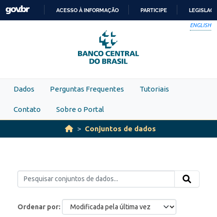
Skip to main content
ACESSO À INFORMAÇÃO
PARTICIPE
LEGISLAÇ
IR
ENGLISH
PARA
O
CONTEÚDO
Dados
Perguntas Frequentes
Tutoriais
Contato
Sobre o Portal
Conjuntos de dados
Ordenar por