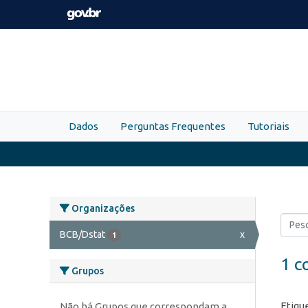
Skip to main content
Dados
Perguntas Frequentes
Tutoriais
Organizações
BCB/Dstat
x
1
1 c
Grupos
Etiqu
Não há Grupos que correspondam a