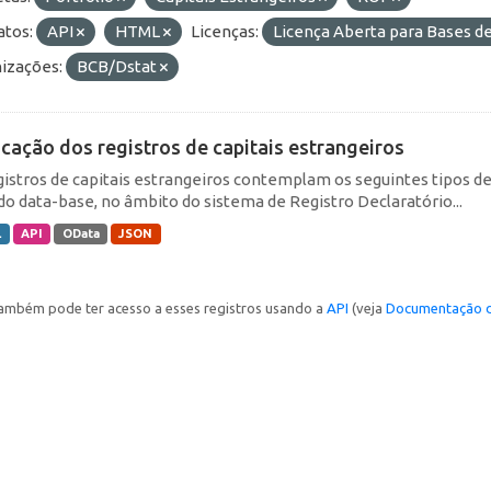
tos:
API
HTML
Licenças:
Licença Aberta para Bases 
izações:
BCB/Dstat
icação dos registros de capitais estrangeiros
gistros de capitais estrangeiros contemplam os seguintes tipos d
do data-base, no âmbito do sistema de Registro Declaratório...
L
API
OData
JSON
ambém pode ter acesso a esses registros usando a
API
(veja
Documentação d