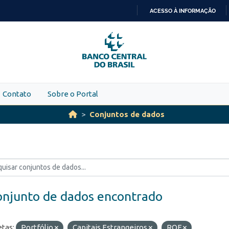
ACESSO À INFORMAÇÃO
IR
PARA
O
CONTEÚDO
Contato
Sobre o Portal
Conjuntos de dados
onjunto de dados encontrado
etas:
Portfólio
Capitais Estrangeiros
ROF