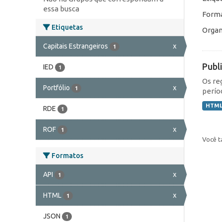
essa busca
Forma
Etiquetas
Organ
Capitais Estrangeiros
x
1
Publ
IED
1
Os re
Portfólio
x
1
perío
HTM
RDE
1
ROF
x
1
Você t
Formatos
API
x
1
HTML
x
1
JSON
1