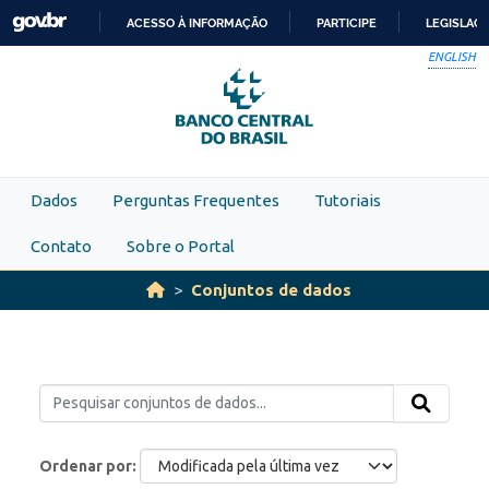
Skip to main content
ACESSO À INFORMAÇÃO
PARTICIPE
LEGISLAÇ
IR
ENGLISH
PARA
O
CONTEÚDO
Dados
Perguntas Frequentes
Tutoriais
Contato
Sobre o Portal
Conjuntos de dados
Ordenar por