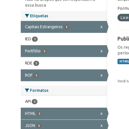
essa busca
Forma
Etiquetas
Lic
Capitais Estrangeiros
x
1
Publ
IED
1
Os re
Portfólio
x
1
perío
HTM
RDE
1
ROF
x
1
Você t
Formatos
API
1
HTML
x
1
JSON
x
1