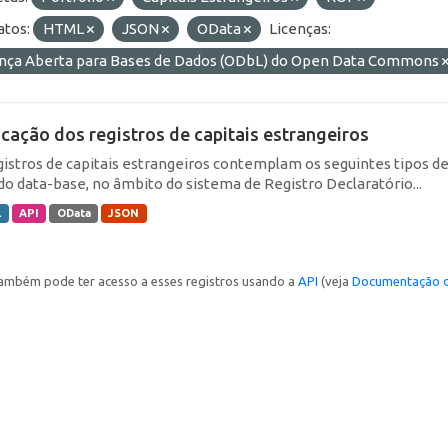
tos:
HTML
JSON
OData
Licenças:
ença Aberta para Bases de Dados (ODbL) do Open Data Commons
icação dos registros de capitais estrangeiros
gistros de capitais estrangeiros contemplam os seguintes tipos d
do data-base, no âmbito do sistema de Registro Declaratório...
L
API
OData
JSON
ambém pode ter acesso a esses registros usando a
API
(veja
Documentação d