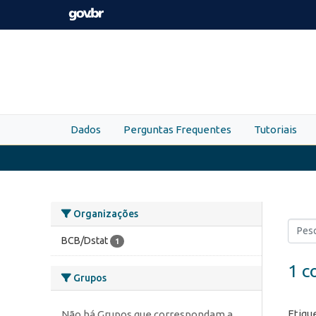
Skip to main content
Dados
Perguntas Frequentes
Tutoriais
Organizações
BCB/Dstat
1
1 c
Grupos
Etiqu
Não há Grupos que correspondam a