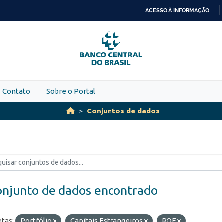
ACESSO À INFORMAÇÃO
IR
PARA
O
CONTEÚDO
Contato
Sobre o Portal
Conjuntos de dados
onjunto de dados encontrado
etas:
Portfólio
Capitais Estrangeiros
ROF