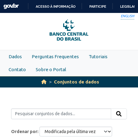
Skip to main content
ACESSO À INFORMAÇÃO
PARTICIPE
LEGISLAÇ
IR
ENGLISH
PARA
O
CONTEÚDO
Dados
Perguntas Frequentes
Tutoriais
Contato
Sobre o Portal
Conjuntos de dados
Ordenar por