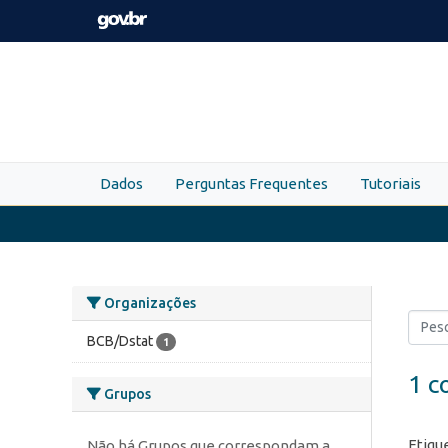
Skip to main content
Dados
Perguntas Frequentes
Tutoriais
Organizações
BCB/Dstat
1
1 c
Grupos
Etiqu
Não há Grupos que correspondam a