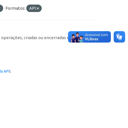
Formatos:
API
e operações, criadas ou encerradas em cada
a API
).