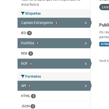
essa busca
Lic
Etiquetas
Capitais Estrangeiros
x
1
Publ
Os re
IED
1
perío
Portfólio
x
1
HTM
RDE
1
Você t
ROF
x
1
Formatos
API
x
1
HTML
1
JSON
1