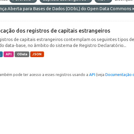
ença Aberta para Bases de Dados (ODbL) do Open Data Commons
icação dos registros de capitais estrangeiros
gistros de capitais estrangeiros contemplam os seguintes tipos d
do data-base, no âmbito do sistema de Registro Declaratório...
L
API
OData
JSON
ambém pode ter acesso a esses registros usando a
API
(veja
Documentação d