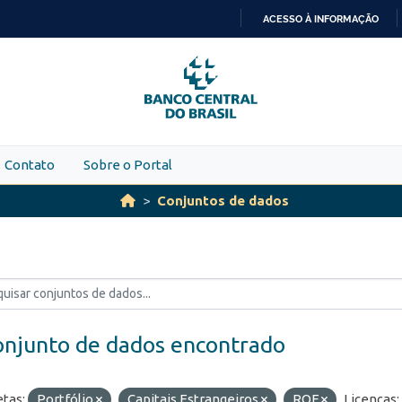
ACESSO À INFORMAÇÃO
IR
PARA
O
CONTEÚDO
Contato
Sobre o Portal
Conjuntos de dados
onjunto de dados encontrado
etas:
Portfólio
Capitais Estrangeiros
ROF
Licenças: