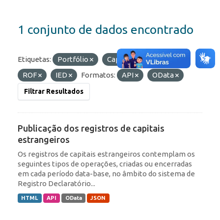
1 conjunto de dados encontrado
Etiquetas:
Portfólio
Capitais Estrangeiros
ROF
IED
Formatos:
API
OData
Filtrar Resultados
Publicação dos registros de capitais
estrangeiros
Os registros de capitais estrangeiros contemplam os
seguintes tipos de operações, criadas ou encerradas
em cada período data-base, no âmbito do sistema de
Registro Declaratório...
HTML
API
OData
JSON