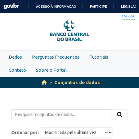
Skip to main content
ACESSO À INFORMAÇÃO
PARTICIPE
LEGISLAÇ
IR
ENGLISH
PARA
O
CONTEÚDO
Dados
Perguntas Frequentes
Tutoriais
Contato
Sobre o Portal
Conjuntos de dados
Ordenar por