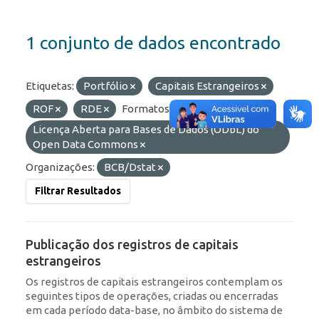
1 conjunto de dados encontrado
Etiquetas:
Portfólio
Capitais Estrangeiros
ROF
RDE
Formatos:
API
Licenças:
Licença Aberta para Bases de Dados (ODbL) do
Open Data Commons
Organizações:
BCB/Dstat
Filtrar Resultados
Publicação dos registros de capitais
estrangeiros
Os registros de capitais estrangeiros contemplam os
seguintes tipos de operações, criadas ou encerradas
em cada período data-base, no âmbito do sistema de