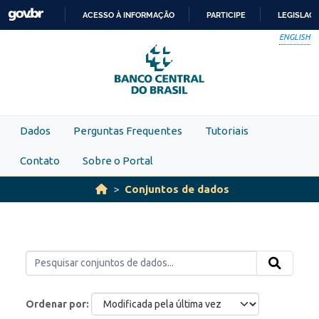
Skip to main content
ACESSO À INFORMAÇÃO
PARTICIPE
LEGISLAÇ
IR
ENGLISH
PARA
O
CONTEÚDO
Dados
Perguntas Frequentes
Tutoriais
Contato
Sobre o Portal
Conjuntos de dados
Ordenar por