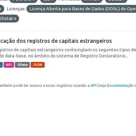
Licenças:
Licença Aberta para Bases de Dados (ODbL) do O
/Dstat
icação dos registros de capitais estrangeiros
gistros de capitais estrangeiros contemplam os seguintes tipos d
do data-base, no âmbito do sistema de Registro Declaratório...
L
API
OData
JSON
ambém pode ter acesso a esses registros usando a
API
(veja
Documentação d