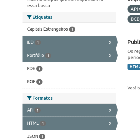
essa busca
API
Etiquetas
BCB
Capitais Estrangeiros
1
Publ
IED
x
1
Os re
Portfólio
x
1
perío
HTM
RDE
1
ROF
1
Você t
Formatos
API
x
1
HTML
x
1
JSON
1