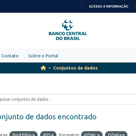
ACESSO À INFORMAÇÃO
IR
PARA
O
CONTEÚDO
Contato
Sobre o Portal
Conjuntos de dados
onjunto de dados encontrado
etas:
Portfólio
IED
Formatos:
HTML
OData