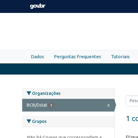
Skip to main content
Dados
Perguntas Frequentes
Tutoriais
Organizações
BCB/Dstat
x
1
1 c
Grupos
Etiqu
Não há Grupos que correspondam a