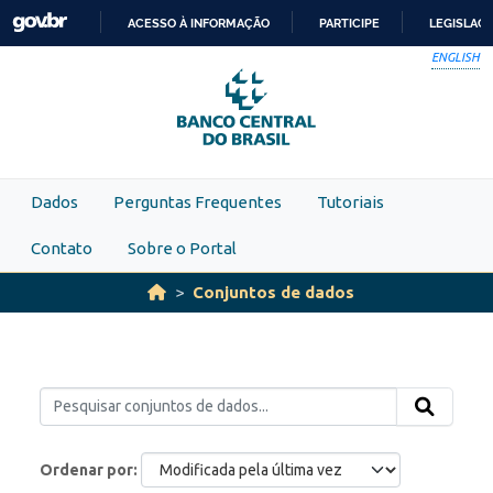
Skip to main content
ACESSO À INFORMAÇÃO
PARTICIPE
LEGISLAÇ
IR
ENGLISH
PARA
O
CONTEÚDO
Dados
Perguntas Frequentes
Tutoriais
Contato
Sobre o Portal
Conjuntos de dados
Ordenar por