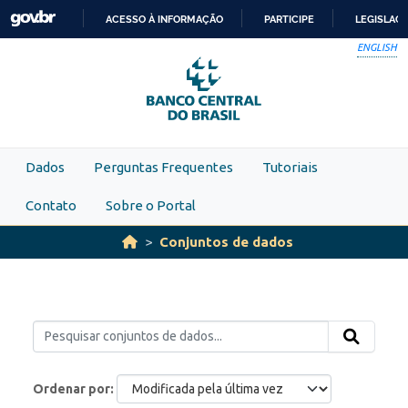
Skip to main content
ACESSO À INFORMAÇÃO
PARTICIPE
LEGISLAÇ
IR
ENGLISH
PARA
O
CONTEÚDO
Dados
Perguntas Frequentes
Tutoriais
Contato
Sobre o Portal
Conjuntos de dados
Ordenar por