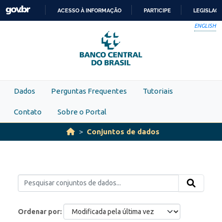
Skip to main content
ACESSO À INFORMAÇÃO
PARTICIPE
LEGISLAÇ
IR
ENGLISH
PARA
O
CONTEÚDO
Dados
Perguntas Frequentes
Tutoriais
Contato
Sobre o Portal
Conjuntos de dados
Ordenar por