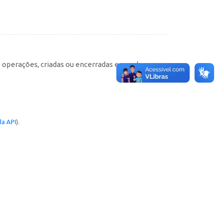
e operações, criadas ou encerradas em cada
a API
).