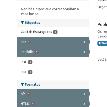
Organ
Não há Grupos que correspondam a
essa busca
Etiquetas
Publ
Os re
Capitais Estrangeiros
1
perío
IED
x
1
HTM
Portfólio
x
1
Você t
RDE
1
ROF
1
Formatos
API
x
1
HTML
x
1