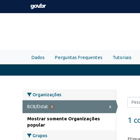
Skip to main content
Dados
Perguntas Frequentes
Tutoriais
Organizações
BCB/Dstat
x
1
1 c
Mostrar somente Organizações
popular
Grupos
Etiqu