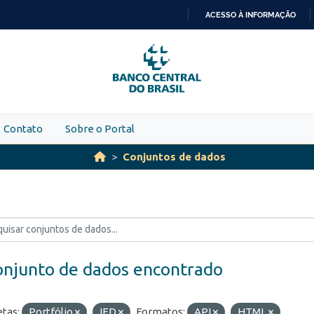
ACESSO À INFORMAÇÃO
IR
PARA
O
CONTEÚDO
Contato
Sobre o Portal
Conjuntos de dados
onjunto de dados encontrado
etas:
Portfólio
IED
Formatos:
API
HTML