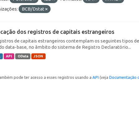
izações:
BCB/Dstat
icação dos registros de capitais estrangeiros
gistros de capitais estrangeiros contemplam os seguintes tipos d
do data-base, no âmbito do sistema de Registro Declaratório...
L
API
OData
JSON
ambém pode ter acesso a esses registros usando a
API
(veja
Documentação d