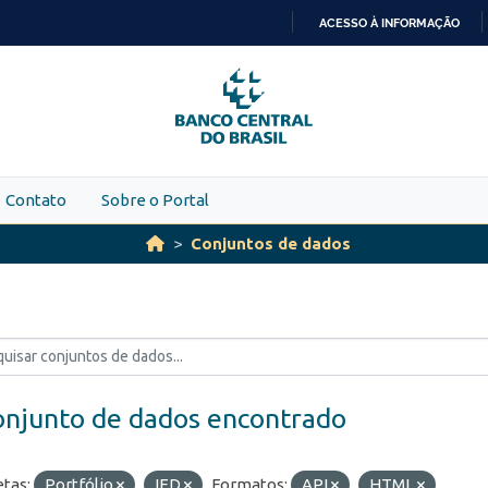
ACESSO À INFORMAÇÃO
IR
PARA
O
CONTEÚDO
Contato
Sobre o Portal
Conjuntos de dados
onjunto de dados encontrado
etas:
Portfólio
IED
Formatos:
API
HTML