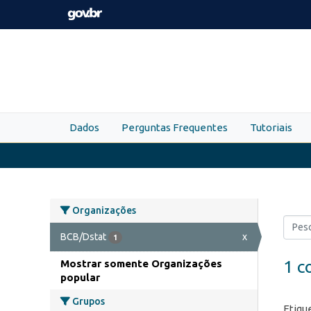
Skip to main content
Dados
Perguntas Frequentes
Tutoriais
Organizações
BCB/Dstat
x
1
1 c
Mostrar somente Organizações
popular
Grupos
Etiqu