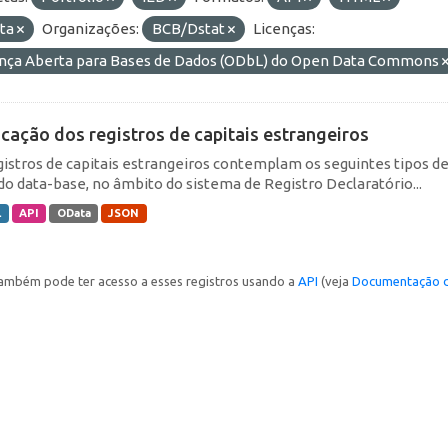
ta
Organizações:
BCB/Dstat
Licenças:
ença Aberta para Bases de Dados (ODbL) do Open Data Commons
icação dos registros de capitais estrangeiros
gistros de capitais estrangeiros contemplam os seguintes tipos d
do data-base, no âmbito do sistema de Registro Declaratório...
L
API
OData
JSON
ambém pode ter acesso a esses registros usando a
API
(veja
Documentação d