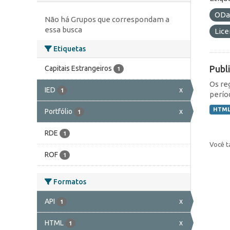
ODa
Não há Grupos que correspondam a
essa busca
Lic
Etiquetas
Publ
Capitais Estrangeiros
1
Os re
IED
x
1
perío
HTM
Portfólio
x
1
RDE
1
Você t
ROF
1
Formatos
API
x
1
HTML
x
1