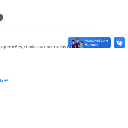
e operações, criadas ou encerradas em cada
a API
).