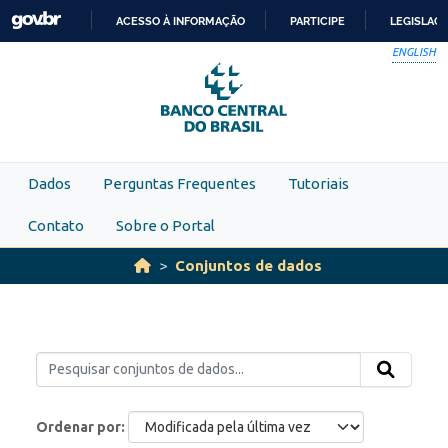
Skip to main content
ACESSO À INFORMAÇÃO
PARTICIPE
LEGISLAÇ
IR
ENGLISH
PARA
O
CONTEÚDO
Dados
Perguntas Frequentes
Tutoriais
Contato
Sobre o Portal
Conjuntos de dados
Ordenar por