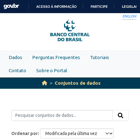
Skip to main content
ACESSO À INFORMAÇÃO
PARTICIPE
LEGISLAÇ
IR
ENGLISH
PARA
O
CONTEÚDO
Dados
Perguntas Frequentes
Tutoriais
Contato
Sobre o Portal
Conjuntos de dados
Ordenar por