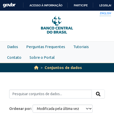
Skip to main content
ACESSO À INFORMAÇÃO
PARTICIPE
LEGISLAÇ
IR
ENGLISH
PARA
O
CONTEÚDO
Dados
Perguntas Frequentes
Tutoriais
Contato
Sobre o Portal
Conjuntos de dados
Ordenar por