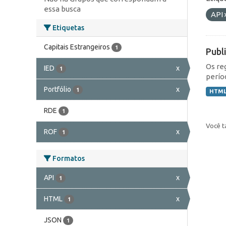
essa busca
API
Etiquetas
Capitais Estrangeiros
1
Publ
Os re
IED
x
1
perío
Portfólio
x
1
HTM
RDE
1
Você t
ROF
x
1
Formatos
API
x
1
HTML
x
1
JSON
1