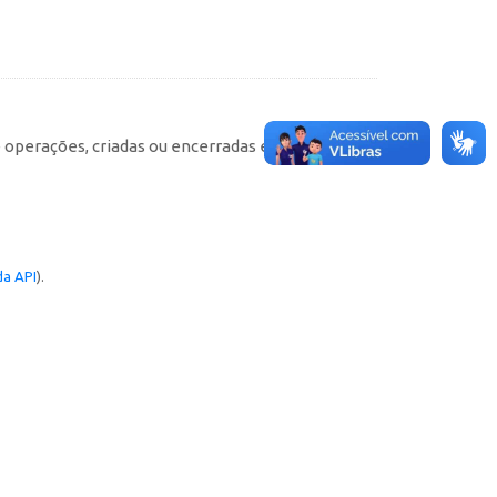
e operações, criadas ou encerradas em cada
a API
).