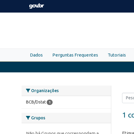
Skip to main content
Dados
Perguntas Frequentes
Tutoriais
Organizações
BCB/Dstat
1
1 c
Grupos
Etiqu
Não há Grupos que correspondam a