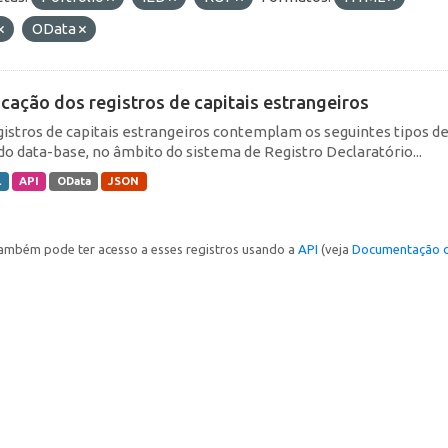
OData
icação dos registros de capitais estrangeiros
gistros de capitais estrangeiros contemplam os seguintes tipos d
do data-base, no âmbito do sistema de Registro Declaratório...
L
API
OData
JSON
ambém pode ter acesso a esses registros usando a
API
(veja
Documentação d