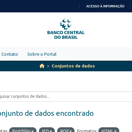
ACESSO À INFORMAÇÃO
IR
PARA
O
CONTEÚDO
Contato
Sobre o Portal
Conjuntos de dados
onjunto de dados encontrado
etas:
Portfólio
IED
ROF
Formatos:
HTML